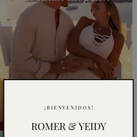
¡ B I E N V E N I D O S !
ROMER & YEIDY