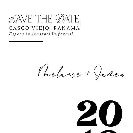
Ir
al
Save the Date
contenido
CASCO VIEJO, PANAMÁ
Espera la invitación formal
Melanie + James
20