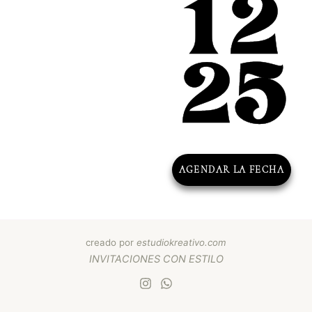
12
25
AGENDAR LA FECHA
creado por
estudiokreativo.com
INVITACIONES
CON
ESTILO